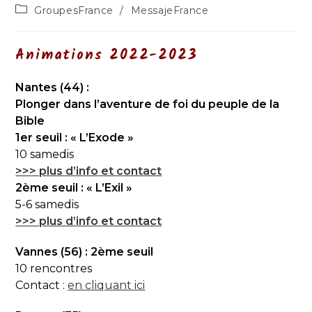
de
publiée :
Post
GroupesFrance
/
MessajeFrance
la
category:
publication :
Animations 2022-2023
Nantes (44) :
Plonger dans l’aventure de foi du peuple de la
Bible
1er seuil : « L’Exode »
10 samedis
>>> plus d’info et contact
2ème seuil : « L’Exil »
5-6 samedis
>>> plus d’info et contact
Vannes (56) : 2ème seuil
10 rencontres
Contact :
en cliquant ici