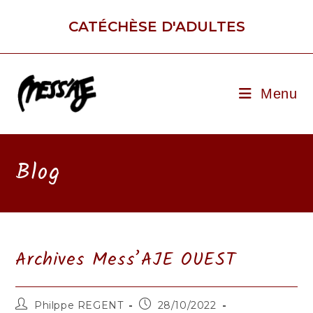
Skip
to
CATÉCHÈSE D'ADULTES
content
Menu
Blog
Archives Mess’AJE OUEST
Auteur/autrice
Publication
Philppe REGENT
28/10/2022