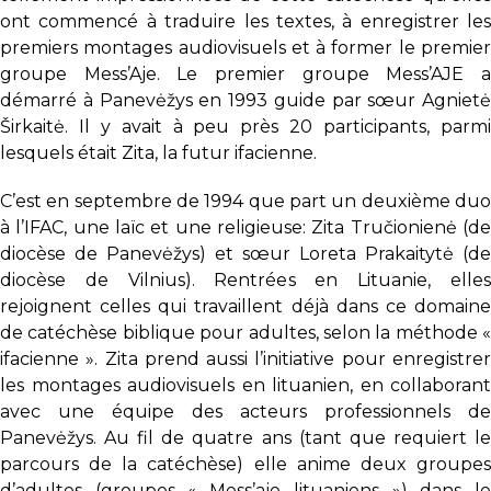
ont commencé à traduire les textes, à enregistrer les
premiers montages audiovisuels et à former le premier
groupe Mess’Aje. Le premier groupe Mess’AJE a
démarré à Panevėžys en 1993 guide par sœur Agnietė
Širkaitė. Il y avait à peu près 20 participants, parmi
lesquels était Zita, la futur ifacienne.
C’est en septembre de 1994 que part un deuxième duo
à l’IFAC, une laïc et une religieuse: Zita Tručionienė (de
diocèse de Panevėžys) et sœur Loreta Prakaitytė (de
diocèse de Vilnius). Rentrées en Lituanie, elles
rejoignent celles qui travaillent déjà dans ce domaine
de catéchèse biblique pour adultes, selon la méthode «
ifacienne ». Zita prend aussi l’initiative pour enregistrer
les montages audiovisuels en lituanien, en collaborant
avec une équipe des acteurs professionnels de
Panevėžys. Au fil de quatre ans (tant que requiert le
parcours de la catéchèse) elle anime deux groupes
d’adultes (groupes « Mess’aje lituaniens ») dans le