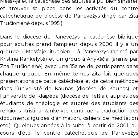
Mess’Aje et la catéchèse des adultes a pu bien s’insérer
et trouver sa place dans les activités du centre
catéchétique de diocèse de Panevėžys dirigé par Zita
Tručionienė depuis 1995.)
Dans le diocèse de Panevėžys la catéchèse biblique
pour adultes prend l’ampleur depuis 2000: il y a un
groupe « Mess’aje lituanien » à Panevėžys (animé par
Kristina Rankelytė) et un group à Anykščiai (animé par
Zita Tručionienė) avec une 15aine de participants dans
chaque groupe. En même temps Zita fait quelques
présentations de cette catéchèse et de cette méthode
dans l’université de Kaunas (diocèse de Kaunas) et
l’université de Klaipėda (diocèse de Telšiai), auprès des
étudiants de théologie et auprès des étudiants des
religions. Kristina Rankelytė continue la traduction des
documents (guides d’animation, cahiers de meditation
etc.). Quelques années à la suite, à partir de 2001, au
cours d’été, le centre catéchétique de Panevėžys