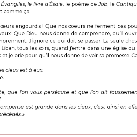
s
Évangiles
,
le livre d’Ésaïe
, le poème de
Job
, le
Cantiqu
fait comme ça.
cœurs engourdis ! Que nos coeurs ne ferment pas po
 yeux ! Que Dieu nous donne de comprendre, qu’Il ouv
prennent. J’ignore ce qui doit se passer. La seule cho
iban, tous les soirs, quand j’entre dans une église ou
 et je prie pour qu’il nous donne de voir sa promesse. C
s cieux est à eux.
e.
.
lte, que l’on vous persécute et que l’on dit fausseme
.
écompense est grande dans les cieux ; c’est ainsi en eff
récédés. »