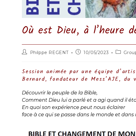
Où est Dieu, à l’heure 
Auteur/autrice
Publication
Post
Philppe REGENT
10/05/2023
Grou
de
publiée :
category
la
publication :
Session animée par une équipe d’artis
Bernard, fondateur de Mess’AJE, du 
Découvrir le peuple de la Bible,
Comment Dieu lui a parlé et a agi quand il éta
En quoi son expérience peut nous éclairer
face à ce qui se passe dans le monde et dans 