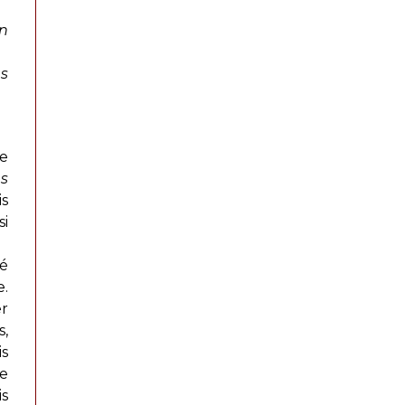
Un
es
ie
s
is
si
té
e.
er
s,
is
je
is