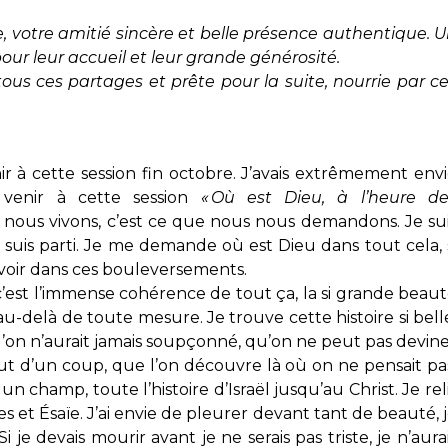
ce, votre amitié sincère et belle présence authentique. 
pour leur accueil et leur grande générosité.
tous ces partages et prête pour la suite, nourrie par c
 à cette session fin octobre. J’avais extrêmement env
 venir à cette session
« Où est Dieu, à l’heure de
 nous vivons, c’est ce que nous nous demandons. Je su
e suis parti. Je me demande où est Dieu dans tout cela, 
le voir dans ces bouleversements.
 c’est l’immense cohérence de tout ça, la si grande beau
é au-delà de toute mesure. Je trouve cette histoire si bell
qu’on n’aurait jamais soupçonné, qu’on ne peut pas devin
out d’un coup, que l’on découvre là où on ne pensait pa
n champ, toute l’histoire d’Israël jusqu’au Christ. Je rel
tes et Ésaïe. J’ai envie de pleurer devant tant de beauté, 
je devais mourir avant je ne serais pas triste, je n’aura