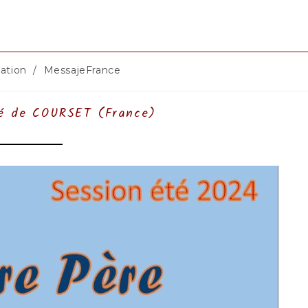
ation
/
MessajeFrance
:
ité de COURSET (France)