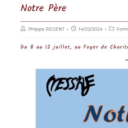
Notre Père
Auteur/autrice
Publication
Post
Philppe REGENT
14/02/2024
Form
de
publiée :
category
la
publication :
Du 8 au 12 juillet, au Foyer de Char