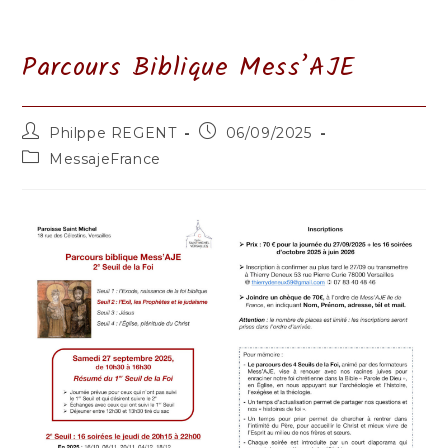
Parcours Biblique Mess’AJE
Auteur/autrice
Publication
Philppe REGENT
06/09/2025
de
publiée :
Post
MessajeFrance
la
category:
publication :