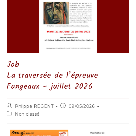
Job
La traversée de l’épreuve
Fangeaux – juillet 2026
Auteur/autrice
Publication
Philppe REGENT
09/05/2026
de
publiée :
Post
Non classé
la
category:
publication :