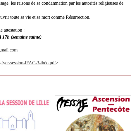
age, les raisons de sa condamnation par les autorités religieuses de
ouvrir toute sa vie et sa mort comme Résurrection.
 attestation :
à 17h (semaine sainte)
gmail.com
<
fyer-session-IFAC-3-théo.pdf
>