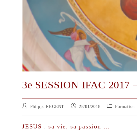
3e SESSION IFAC 2017 –
Auteur/autrice
Publication
Post
Philppe REGENT
28/01/2018
Formation
de
publiée :
category:
la
publication :
JESUS : sa vie, sa passion …