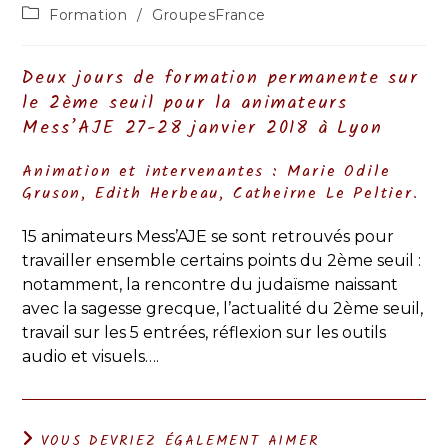
de
publiée :
Post
Formation
/
GroupesFrance
la
category:
publication :
Deux jours de formation permanente sur
le 2ème seuil pour la animateurs
Mess’AJE 27-28 janvier 2018 à Lyon
Animation et intervenantes : Marie Odile
Gruson, Edith Herbeau, Catheirne Le Peltier.
15 animateurs Mess’AJE se sont retrouvés pour
travailler ensemble certains points du 2ème seuil :
notamment, la rencontre du judaïsme naissant
avec la sagesse grecque, l’actualité du 2ème seuil,
travail sur les 5 entrées, réflexion sur les outils
audio et visuels….
VOUS DEVRIEZ ÉGALEMENT AIMER