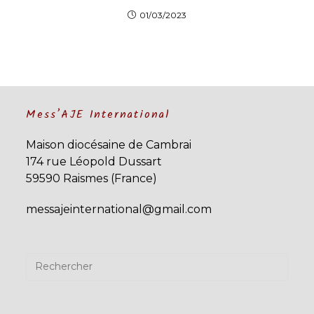
01/03/2023
Mess’AJE International
Maison diocésaine de Cambrai
174 rue Léopold Dussart
59590 Raismes (France)
messajeinternational@gmail.com
Pres
Esca
to
close