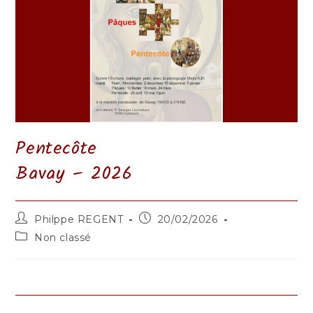
Pentecôte
Bavay – 2026
Auteur/autrice
Publication
Philppe REGENT
20/02/2026
de
publiée :
Post
Non classé
la
category:
publication :