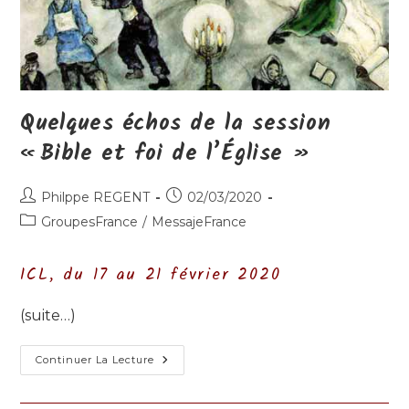
Quelques échos de la session
« Bible et foi de l’Église »
Auteur/autrice
Publication
Philppe REGENT
02/03/2020
de
publiée :
Post
GroupesFrance
/
MessajeFrance
la
category:
publication :
ICL, du 17 au 21 février 2020
(suite…)
Quelques
Continuer La Lecture
Échos
De
La