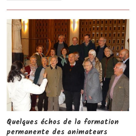
Nous
Reste
Une
Histoire…
"Alors
Cette
Histoire,
Ton
Histoire,
Quelle
Est-
Elle
?"
Quelques échos de la formation
permanente des animateurs