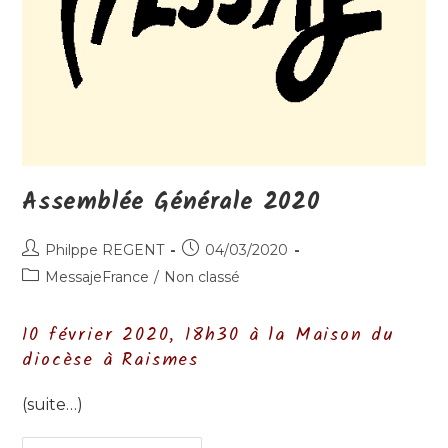
Assemblée Générale 2020
Auteur/autrice
Publication
Philppe REGENT
04/03/2020
de
publiée :
Post
MessajeFrance
/
Non classé
la
category:
publication :
10 février 2020, 18h30 à la Maison du
diocèse à Raismes
(suite…)