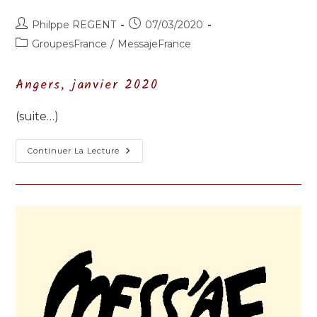
Auteur/autrice
Publication
Philppe REGENT
07/03/2020
de
publiée :
Post
GroupesFrance
/
MessajeFrance
la
category:
publication :
Angers, janvier 2020
(suite…)
Quelques
Continuer La Lecture
Échos
De
La
Formation
Permanente
Des
Animateurs