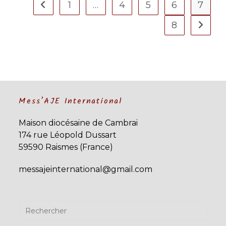
L’Église.
1
…
4
5
6
7
Go to the previous page
8
Aller à 
Mess’AJE International
Maison diocésaine de Cambrai
174 rue Léopold Dussart
59590 Raismes (France)
messajeinternational@gmail.com
Pres
Esca