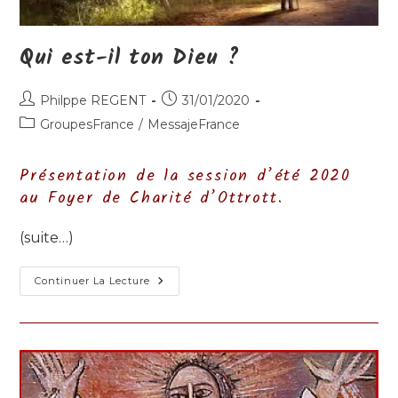
Qui est-il ton Dieu ?
Auteur/autrice
Publication
Philppe REGENT
31/01/2020
de
publiée :
Post
GroupesFrance
/
MessajeFrance
la
category:
publication :
Présentation de la session d’été 2020
au Foyer de Charité d’Ottrott.
(suite…)
Qui
Continuer La Lecture
Est-
Il
Ton
Dieu
?