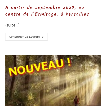
publication :
A partir de septembre 2020, au
centre de l’Ermitage, à Versailles
(suite…)
Parcours
Continuer La Lecture
Biblique
MESS
AJE
"Les
Seuils
De
La
Foi"