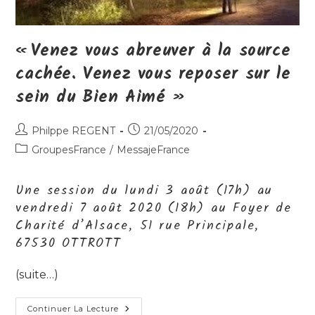
« Venez vous abreuver à la source
cachée. Venez vous reposer sur le
sein du Bien Aimé »
Auteur/autrice
Publication
Philppe REGENT
21/05/2020
de
publiée :
Post
GroupesFrance
/
MessajeFrance
la
category:
publication :
Une session du lundi 3 août (17h) au
vendredi 7 août 2020 (18h) au Foyer de
Charité d’Alsace, 51 rue Principale,
67530 OTTROTT
(suite…)
«
Continuer La Lecture