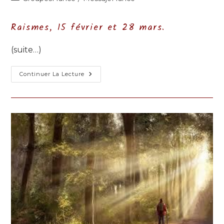
la
category:
publication :
Raismes, 15 février et 28 mars.
(suite…)
Proclamer
Continuer La Lecture
Le
CREDO
2020