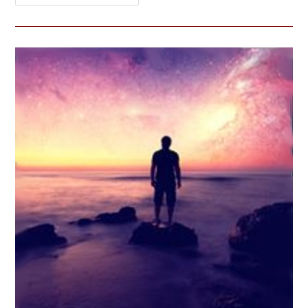
Venez
Vous
Abreuver
À
La
Source
Cachée.
Venez
Vous
Reposer
Sur
Le
Sein
Du
Bien
Aimé
»