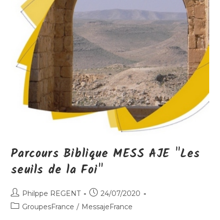
Parcours Biblique MESS AJE "Les
seuils de la Foi"
Auteur/autrice
Publication
Philppe REGENT
24/07/2020
de
publiée :
Post
GroupesFrance
/
MessajeFrance
la
category: