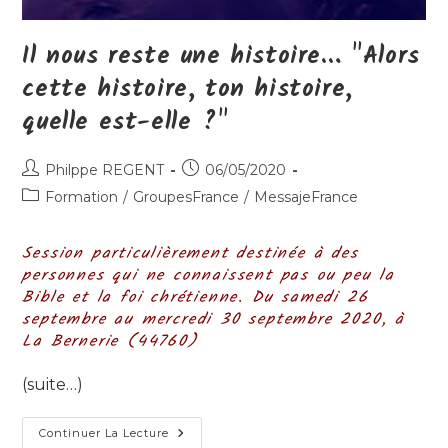
Il nous reste une histoire… "Alors
cette histoire, ton histoire,
quelle est-elle ?"
Auteur/autrice
Publication
Philppe REGENT
06/05/2020
de
publiée :
Post
Formation
/
GroupesFrance
/
MessajeFrance
la
category:
publication :
Session particulièrement destinée à des
personnes qui ne connaissent pas ou peu la
Bible et la foi chrétienne.
Du samedi 26
septembre au mercredi 30 septembre 2020, à
La Bernerie (44760)
(suite…)
Il
Continuer La Lecture