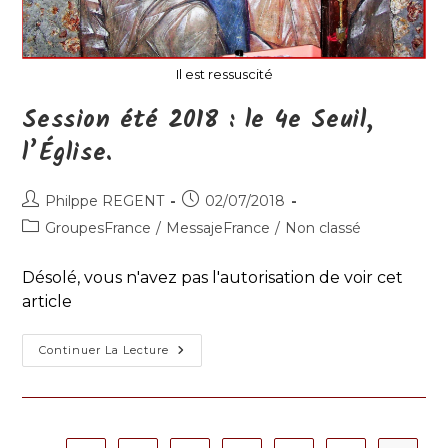
Il est ressuscité
Session été 2018 : le 4e Seuil,
l’Église.
Auteur/autrice
Publication
Philppe REGENT
02/07/2018
de
publiée :
Post
GroupesFrance
/
MessajeFrance
/
Non classé
la
category:
publication :
Désolé, vous n'avez pas l'autorisation de voir cet
article
Session
Continuer La Lecture
Été
2018
:
Le
4e
Seuil,