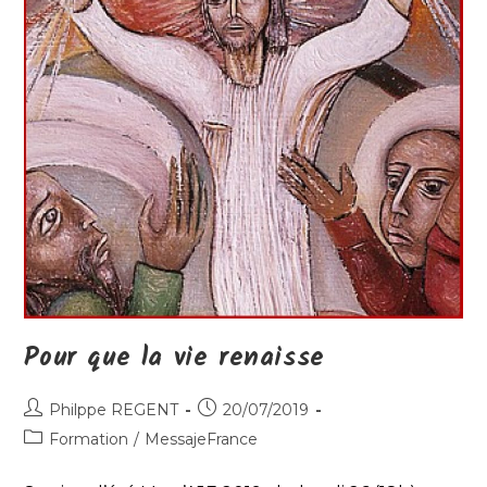
Pour que la vie renaisse
Auteur/autrice
Publication
Philppe REGENT
20/07/2019
de
publiée :
Post
Formation
/
MessajeFrance
la
category:
publication :