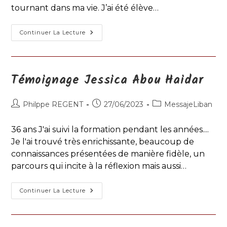
tournant dans ma vie. J’ai été élève…
Témoignage
Continuer La Lecture
Merci
Mess’AJE
Témoignage Jessica Abou Haidar
Auteur/autrice
Publication
Post
Philppe REGENT
27/06/2023
MessajeLiban
de
publiée :
category:
la
36 ans J'ai suivi la formation pendant les années....
publication :
Je l'ai trouvé très enrichissante, beaucoup de
connaissances présentées de manière fidèle, un
parcours qui incite à la réflexion mais aussi…
Témoignage
Continuer La Lecture
Jessica
Abou
Haidar