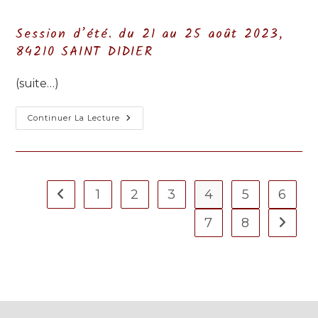
la
category:
publication :
Session d’été. du 21 au 25 août 2023,
84210 SAINT DIDIER
(suite…)
Qui
Continuer La Lecture
Nous
Fera
Voir
Le
Bonheur
?
1
2
3
4
5
6
Go to the previous page
7
8
Aller à 