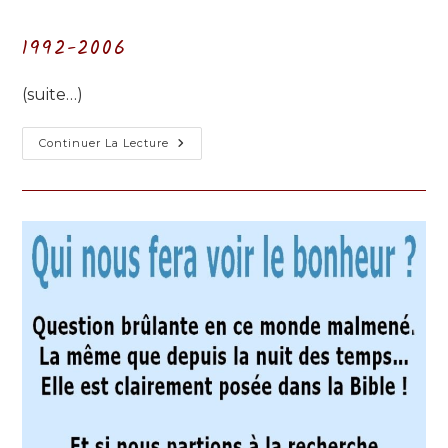
de
publiée :
category:
la
1992-2006
publication :
(suite…)
Débuts
Continuer La Lecture