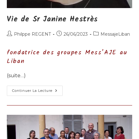
Vie de Sr Janine Hestrès
Auteur/autrice
Publication
Post
Philppe REGENT
26/06/2023
MessajeLiban
de
publiée :
category:
la
fondatrice des groupes Mess’AJE au
publication :
Liban
(suite…)
Vie
Continuer La Lecture
De
Sr
Janine
Hestrès