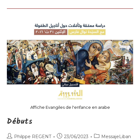
Affiche Evangiles de l'enfance en arabe
Débuts
Auteur/autrice
Publication
Post
Philppe REGENT
23/06/2023
MessajeLiban