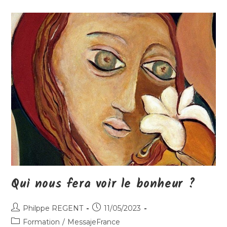
Tout
Est
Perdu
?
Qui nous fera voir le bonheur ?
Auteur/autrice
Publication
Philppe REGENT
11/05/2023
de
publiée :
Post
Formation
/
MessajeFrance