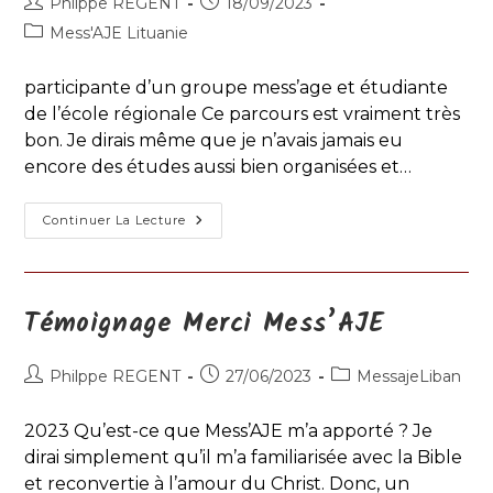
Auteur/autrice
Publication
Philppe REGENT
18/09/2023
de
publiée :
Post
Mess'AJE Lituanie
la
category:
publication :
participante d’un groupe mess’age et étudiante
de l’école régionale Ce parcours est vraiment très
bon. Je dirais même que je n’avais jamais eu
encore des études aussi bien organisées et…
Témoignage
Continuer La Lecture
De
Sœur
Elija
Rudinskaitė,
Témoignage Merci Mess’AJE
Auteur/autrice
Publication
Post
Philppe REGENT
27/06/2023
MessajeLiban
de
publiée :
category:
la
2023 Qu’est-ce que Mess’AJE m’a apporté ? Je
publication :
dirai simplement qu’il m’a familiarisée avec la Bible
et reconvertie à l’amour du Christ. Donc, un