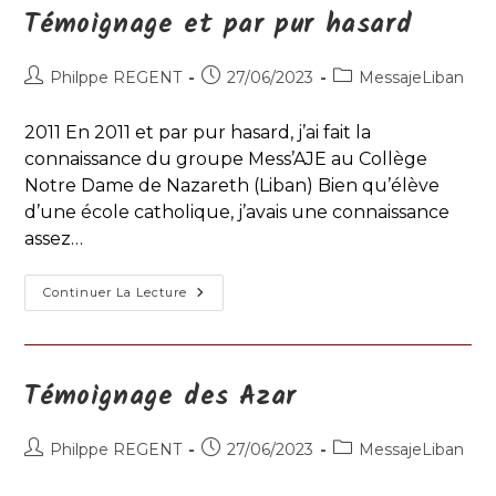
Témoignage et par pur hasard
Auteur/autrice
Publication
Post
Philppe REGENT
27/06/2023
MessajeLiban
de
publiée :
category:
la
2011 En 2011 et par pur hasard, j’ai fait la
publication :
connaissance du groupe Mess’AJE au Collège
Notre Dame de Nazareth (Liban) Bien qu’élève
d’une école catholique, j’avais une connaissance
assez…
Témoignage
Continuer La Lecture
Et
Par
Pur
Hasard
Témoignage des Azar
Auteur/autrice
Publication
Post
Philppe REGENT
27/06/2023
MessajeLiban
de
publiée :
category:
la