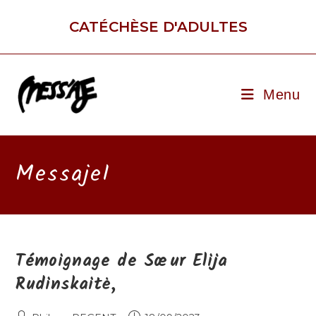
Skip
to
CATÉCHÈSE D'ADULTES
content
Menu
MessajeI
Témoignage de Sœur Elija
Rudinskaitė,