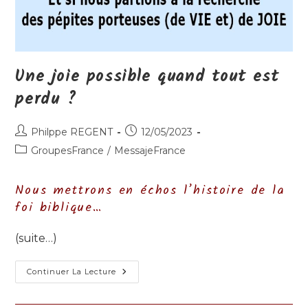
Une joie possible quand tout est
perdu ?
Auteur/autrice
Publication
Philppe REGENT
12/05/2023
de
publiée :
Post
GroupesFrance
/
MessajeFrance
la
category:
publication :
Nous mettrons en échos l’histoire de la
foi biblique…
(suite…)
Une
Continuer La Lecture
Joie
Possible
Quand