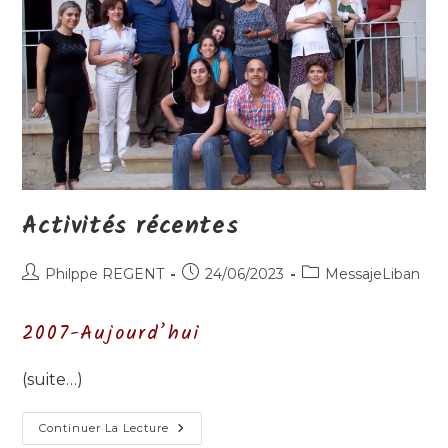
Activités récentes
Auteur/autrice
Publication
Post
Philppe REGENT
24/06/2023
MessajeLiban
de
publiée :
category:
la
2007-Aujourd’hui
publication :
(suite…)
Activités
Continuer La Lecture
Récentes