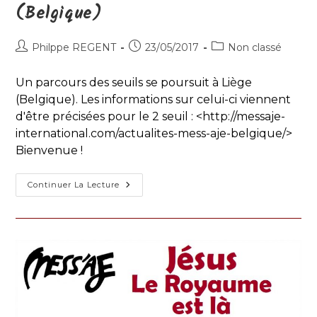
(Belgique)
Auteur/autrice
Publication
Post
Philppe REGENT
23/05/2017
Non classé
de
publiée :
category:
la
Un parcours des seuils se poursuit à Liège
publication :
(Belgique). Les informations sur celui-ci viennent
d'être précisées pour le 2 seuil : <http://messaje-
international.com/actualites-mess-aje-belgique/>
Bienvenue !
2e
Continuer La Lecture
Seuil
À
L’Espace
Prémontrés
(Belgique)