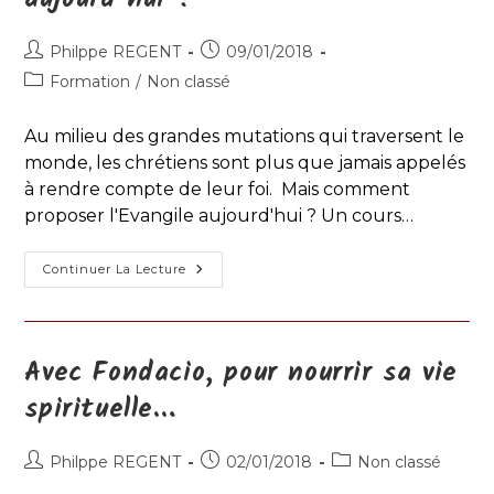
Auteur/autrice
Publication
Philppe REGENT
09/01/2018
de
publiée :
Post
Formation
/
Non classé
la
category:
publication :
Au milieu des grandes mutations qui traversent le
monde, les chrétiens sont plus que jamais appelés
à rendre compte de leur foi. Mais comment
proposer l'Evangile aujourd'hui ? Un cours…
Comment
Continuer La Lecture
Proposer
L’évangile
Aujourd’hui
?
Avec Fondacio, pour nourrir sa vie
spirituelle…
Auteur/autrice
Publication
Post
Philppe REGENT
02/01/2018
Non classé
de
publiée :
category: