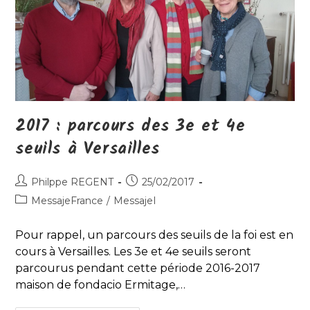
2017 : parcours des 3e et 4e
seuils à Versailles
Auteur/autrice
Publication
Philppe REGENT
25/02/2017
de
publiée :
Post
MessajeFrance
/
MessajeI
la
category:
publication :
Pour rappel, un parcours des seuils de la foi est en
cours à Versailles. Les 3e et 4e seuils seront
parcourus pendant cette période 2016-2017
maison de fondacio Ermitage,…