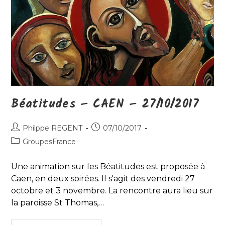
Béatitudes – CAEN – 27/10/2017
Auteur/autrice
Publication
Philppe REGENT
07/10/2017
de
publiée :
Post
GroupesFrance
la
category:
publication :
Une animation sur les Béatitudes est proposée à
Caen, en deux soirées. Il s'agit des vendredi 27
octobre et 3 novembre. La rencontre aura lieu sur
la paroisse St Thomas,…