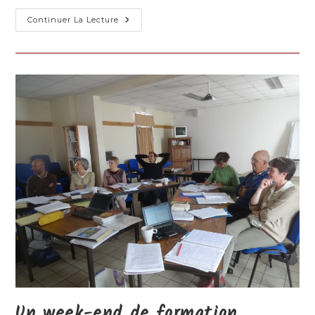
Parcours
Continuer La Lecture
Des
4
Seuils,
En-
Calcat,
2014-
2016
Un week-end de formation