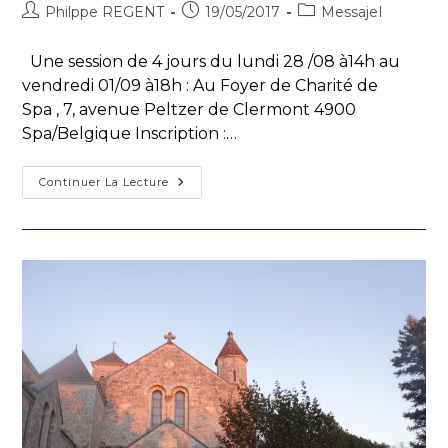
Auteur/autrice
Publication
Post
Philppe REGENT
19/05/2017
MessajeI
de
publiée :
category:
la
Une session de 4 jours du lundi 28 /08 à14h au
publication :
vendredi 01/09 à18h : Au Foyer de Charité de
Spa , 7, avenue Peltzer de Clermont 4900
Spa/Belgique Inscription :…
Été
Continuer La Lecture
2017
Session
:
« Jésus,
Le
Royaume
Est
Là »