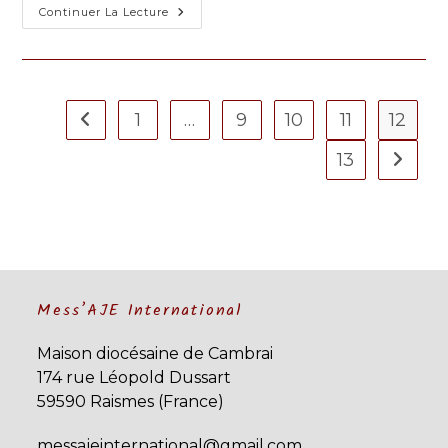
2017
Continuer La Lecture
:
Parcours
Des
3e
Et
4e
Seuils
1
…
9
10
11
12
Go to the previous page
À
Versailles
13
Aller à 
Mess’AJE International
Maison diocésaine de Cambrai
174 rue Léopold Dussart
59590 Raismes (France)
messajeinternational@gmail.com