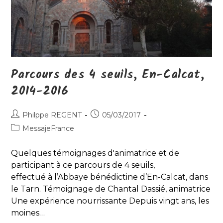
Parcours des 4 seuils, En-Calcat,
2014-2016
Auteur/autrice
Publication
Philppe REGENT
05/03/2017
de
publiée :
Post
MessajeFrance
la
category:
publication :
Quelques témoignages d'animatrice et de
participant à ce parcours de 4 seuils,
effectué à l’Abbaye bénédictine d’En-Calcat, dans
le Tarn. Témoignage de Chantal Dassié, animatrice
Une expérience nourrissante Depuis vingt ans, les
moines…