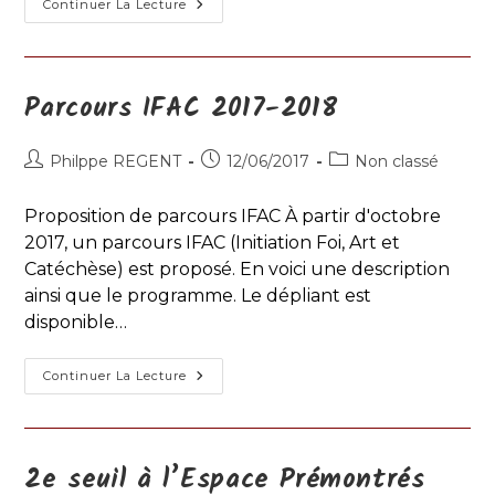
Béatitudes
Continuer La Lecture
–
CAEN
–
27/10/2017
Parcours IFAC 2017-2018
Auteur/autrice
Publication
Post
Philppe REGENT
12/06/2017
Non classé
de
publiée :
category:
la
Proposition de parcours IFAC À partir d'octobre
publication :
2017, un parcours IFAC (Initiation Foi, Art et
Catéchèse) est proposé. En voici une description
ainsi que le programme. Le dépliant est
disponible…
Parcours
Continuer La Lecture
IFAC
2017-
2018
2e seuil à l’Espace Prémontrés