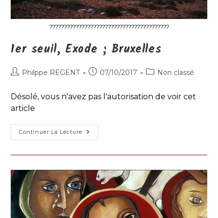
?????????????????????????????????????????
1er seuil, Exode ; Bruxelles
Auteur/autrice
Publication
Post
Philppe REGENT
07/10/2017
Non classé
de
publiée :
category:
la
Désolé, vous n'avez pas l'autorisation de voir cet
publication :
article
1er
Continuer La Lecture
Seuil,
Exode
;
Bruxelles