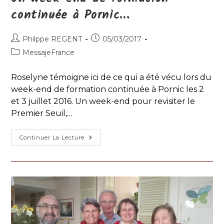
continuée à Pornic…
Auteur/autrice
Publication
Philppe REGENT
05/03/2017
de
publiée :
Post
MessajeFrance
la
category:
publication :
Roselyne témoigne ici de ce qui a été vécu lors du
week-end de formation continuée à Pornic les 2
et 3 juillet 2016. Un week-end pour revisiter le
Premier Seuil,…
Un
Continuer La Lecture
Week-
End
De
Formation
Continuée
À
Pornic…